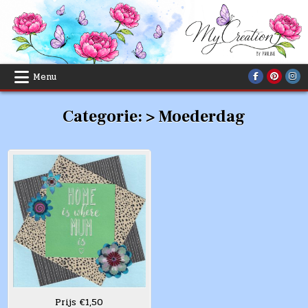
Skip
to
content
Menu
Categorie:
> Moederdag
Prijs €1,50