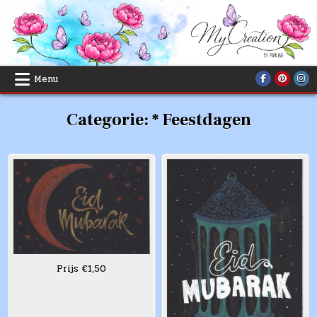
Skip
to
content
Menu
Categorie:
* Feestdagen
Prijs €1,50