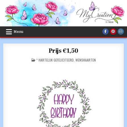
Skip
to
content
Menu
Prijs €1,50
POSTED
* HARTELIJK GEFELICITEERD
,
WENSKAARTEN
IN