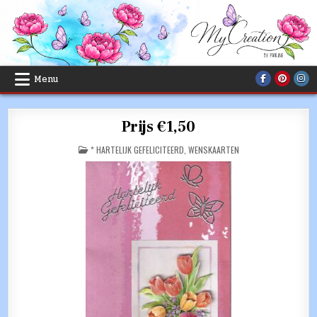
Skip
to
content
Menu
Prijs €1,50
POSTED
* HARTELIJK GEFELICITEERD
,
WENSKAARTEN
IN