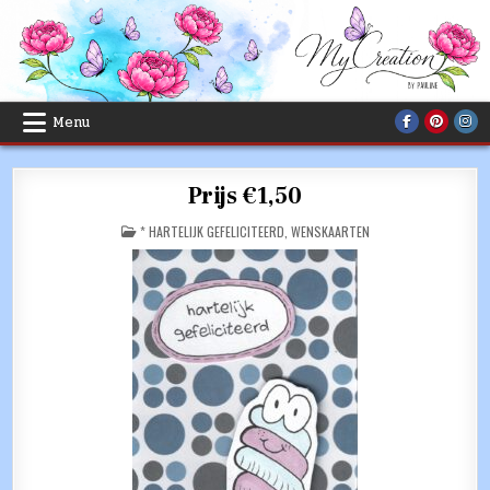
Skip
to
content
Menu
Prijs €1,50
POSTED
* HARTELIJK GEFELICITEERD
,
WENSKAARTEN
IN