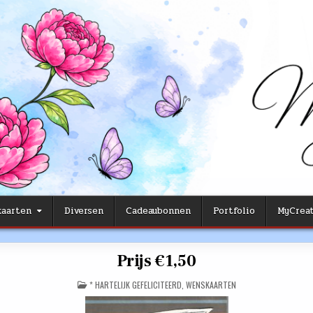
aarten
Diversen
Cadeaubonnen
Portfolio
MyCreat
Prijs €1,50
POSTED
* HARTELIJK GEFELICITEERD
,
WENSKAARTEN
IN