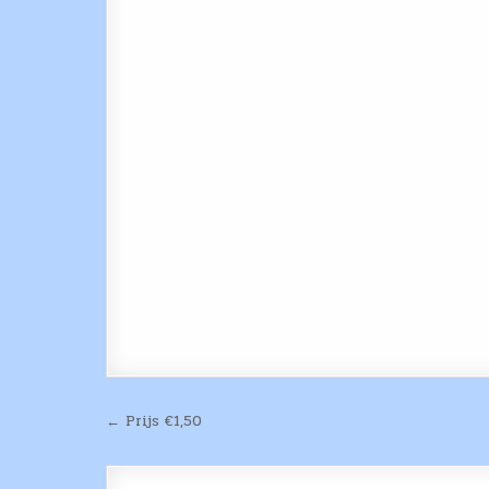
Bericht
← Prijs €1,50
navigatie