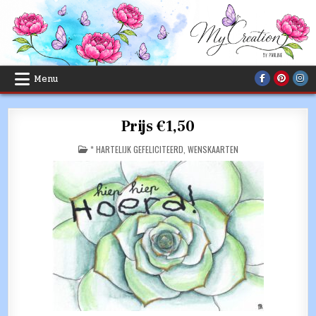
Skip
to
content
Menu
Prijs €1,50
POSTED
* HARTELIJK GEFELICITEERD
,
WENSKAARTEN
IN