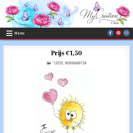
Skip
to
content
Menu
Prijs €1,50
POSTED
* LIEFDE
,
WENSKAARTEN
IN