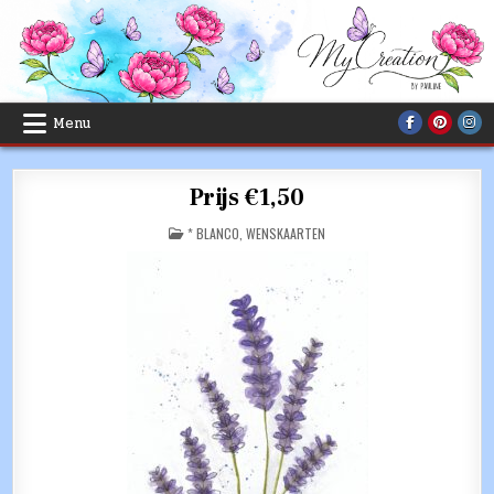
Skip
to
content
Menu
Prijs €1,50
POSTED
* BLANCO
,
WENSKAARTEN
IN