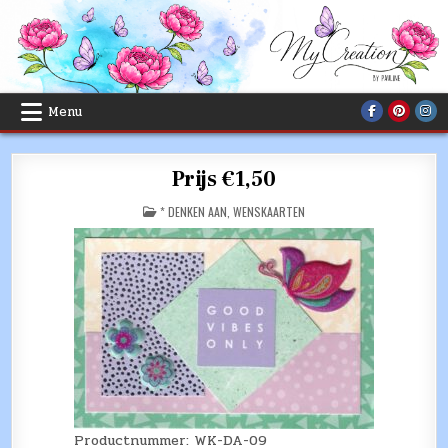
Skip
to
content
Menu
Prijs €1,50
POSTED
* DENKEN AAN
,
WENSKAARTEN
IN
Productnummer: WK-DA-09